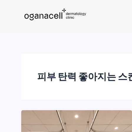
콘
텐
츠
로
건
너
뛰
기
피부 탄력 좋아지는 