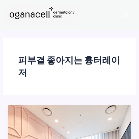
콘
Mai
텐
Men
츠
로
건
너
뛰
피부결 좋아지는 흉터레이
기
저