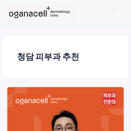
콘
Mai
텐
Men
츠
로
건
너
뛰
청담 피부과 추천
기