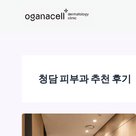
콘
텐
츠
로
건
너
뛰
기
청담 피부과 추천 후기