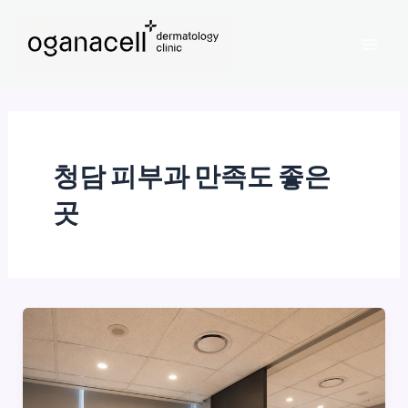
콘
Mai
텐
Men
츠
로
건
너
뛰
청담 피부과 만족도 좋은
기
곳