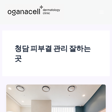
콘
Mai
텐
Men
츠
로
건
너
뛰
청담 피부결 관리 잘하는
기
곳