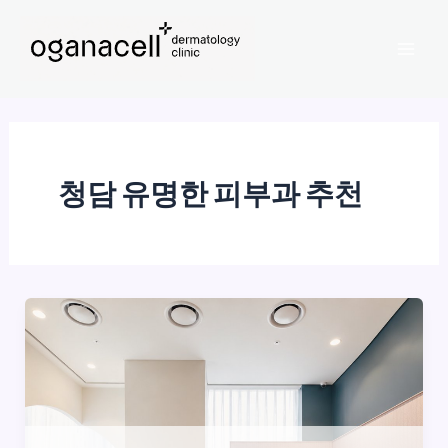
콘
Mai
텐
Men
츠
로
건
너
뛰
청담 유명한 피부과 추천
기