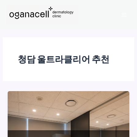
콘
Mai
텐
Men
츠
로
건
너
뛰
청담 울트라클리어 추천
기