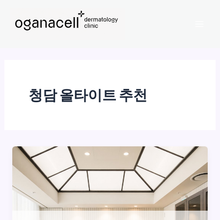
콘
Mai
텐
Men
츠
로
건
너
뛰
청담 올타이트 추천
기