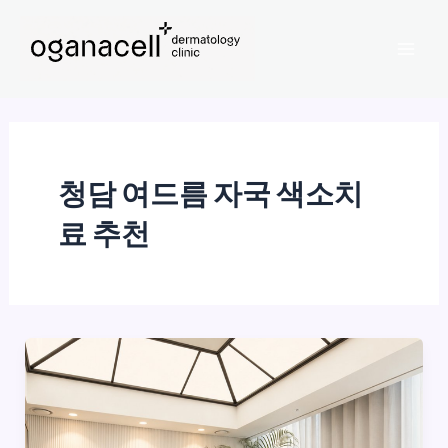
콘
Mai
텐
Men
츠
로
건
너
뛰
청담 여드름 자국 색소치
기
료 추천