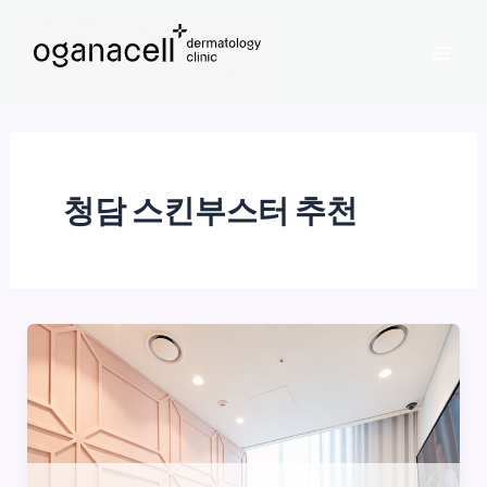
콘
Mai
텐
Men
츠
로
건
너
뛰
청담 스킨부스터 추천
기