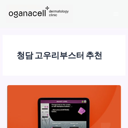
콘
Mai
텐
Men
츠
로
건
너
뛰
청담 고우리부스터 추천
기