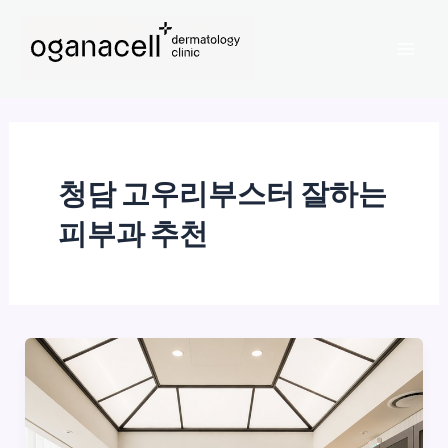
콘
Mai
텐
Men
츠
로
건
너
뛰
청담 고우리부스터 잘하는
기
피부과 추천