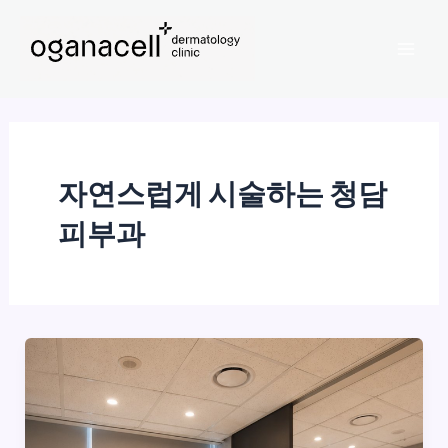
콘
Mai
텐
Men
츠
로
건
너
뛰
자연스럽게 시술하는 청담
기
피부과