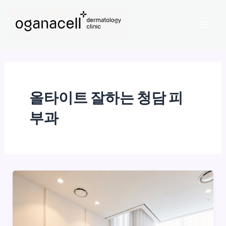
콘
Mai
텐
Men
츠
로
건
너
뛰
올타이트 잘하는 청담 피
기
부과