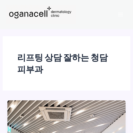
콘
Mai
텐
Men
츠
로
건
너
뛰
리프팅 상담 잘하는 청담
기
피부과