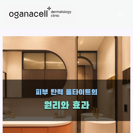
콘
Mai
텐
Men
츠
로
건
너
뛰
기