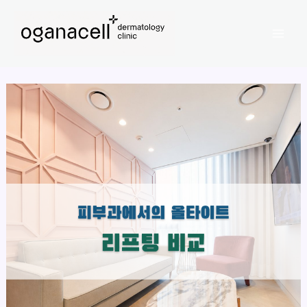
콘
Mai
텐
Men
츠
로
건
너
뛰
기