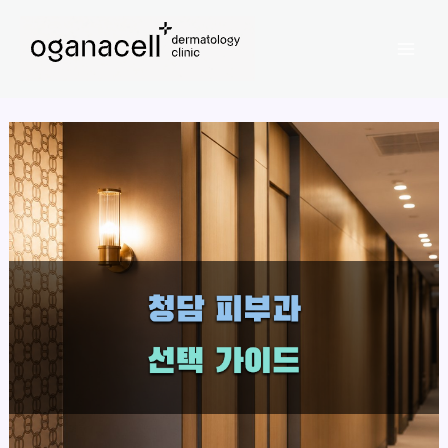
콘
Mai
텐
Men
츠
로
건
너
뛰
기