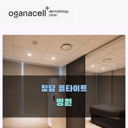
콘
Mai
텐
Men
츠
로
건
너
뛰
기