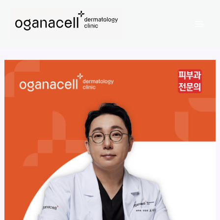
콘
Mai
텐
Men
츠
로
건
너
뛰
기