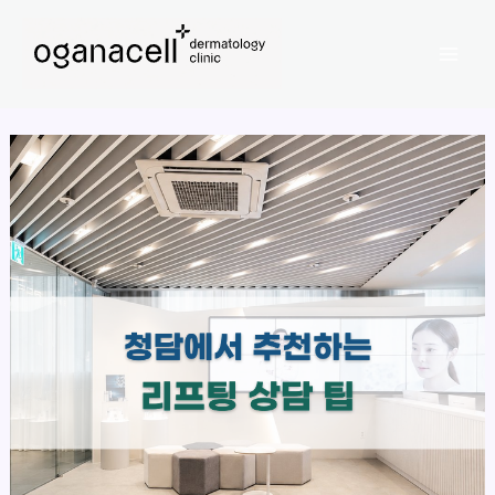
콘
Mai
텐
Men
츠
로
건
너
뛰
기