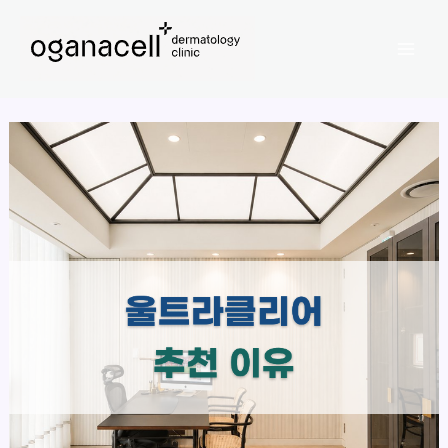
콘
Mai
텐
Men
츠
로
건
너
뛰
기