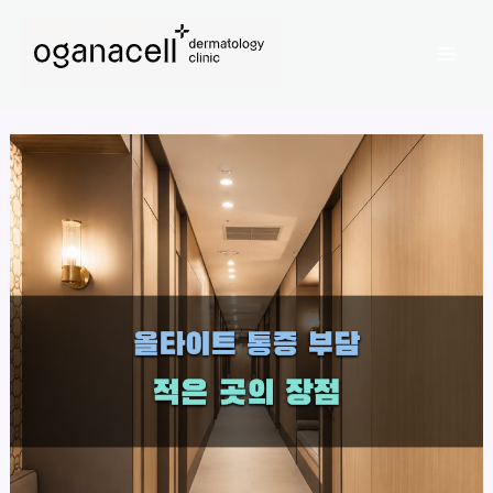
콘
Mai
텐
Men
츠
로
건
너
뛰
기