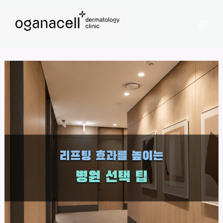
콘
Mai
텐
Men
츠
로
건
너
뛰
기