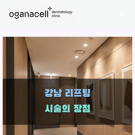
콘
Mai
텐
Men
츠
로
건
너
뛰
기